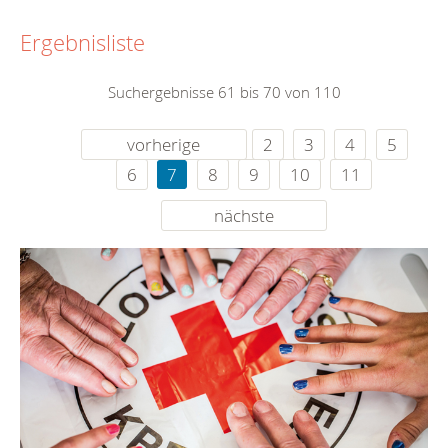
Ergebnisliste
Suchergebnisse 61 bis 70 von 110
vorherige
2
3
4
5
6
7
8
9
10
11
nächste