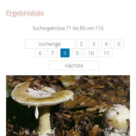
Ergebnisliste
Suchergebnisse 71 bis 80 von 110
vorherige
2
3
4
5
6
7
8
9
10
11
nächste