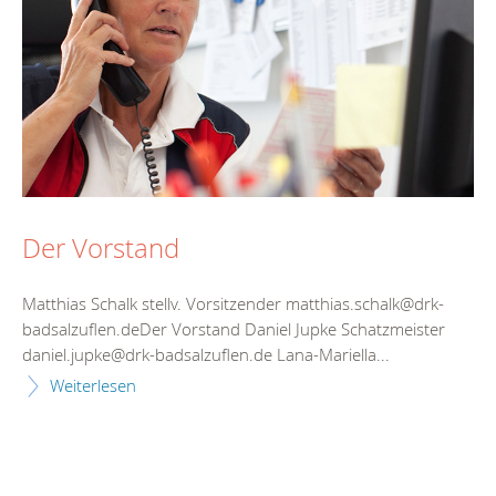
Der Vorstand
Matthias Schalk stellv. Vorsitzender matthias.schalk@drk-
badsalzuflen.deDer Vorstand Daniel Jupke Schatzmeister
daniel.jupke@drk-badsalzuflen.de Lana-Mariella...
Weiterlesen