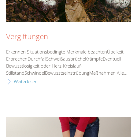
Vergiftungen
Erkennen Situationsbedingte Merkmale beachtenÜbelkeit,
ErbrechenDurchfallSchweißausbrücheKrämpfeEventuell
Bewusstlosigkeit oder Herz-Kreislauf-
StillstandSchwindelBewusstseinstrübungMaßnahmen Alle...
Weiterlesen