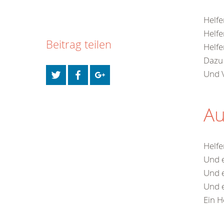
Helf
Helfe
Beitrag teilen
Helfe
Dazu 
Und 
Au
Helfe
Und e
Und 
Und e
Ein H