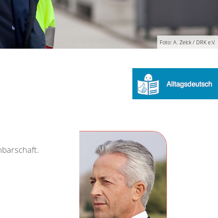
Foto: A. Zelck / DRK e.V.
hbarschaft.