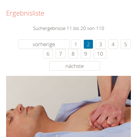
Ergebnisliste
Suchergebnisse 11 bis 20 von 110
vorherige
1
2
3
4
5
6
7
8
9
10
nächste