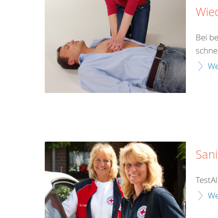
Wie
Bei b
schne
We
Sani
TestAl
We