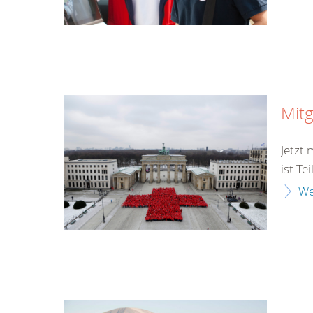
Mitg
Jetzt
ist Te
We