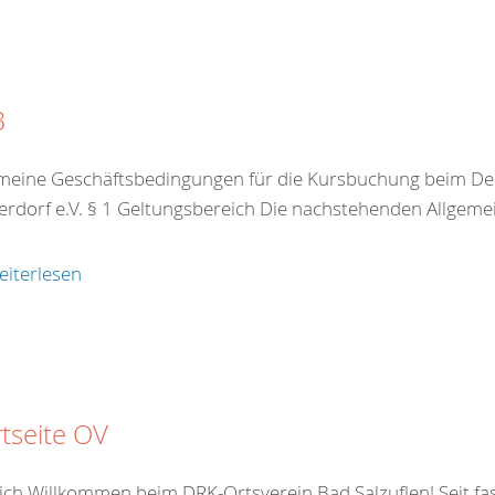
B
meine Geschäftsbedingungen für die Kursbuchung beim De
rdorf e.V. § 1 Geltungsbereich Die nachstehenden Allgeme
eiterlesen
rtseite OV
ich Willkommen beim DRK-Ortsverein Bad Salzuflen! Seit f