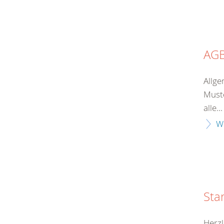
AG
Allge
Muste
alle...
W
Sta
Herzl