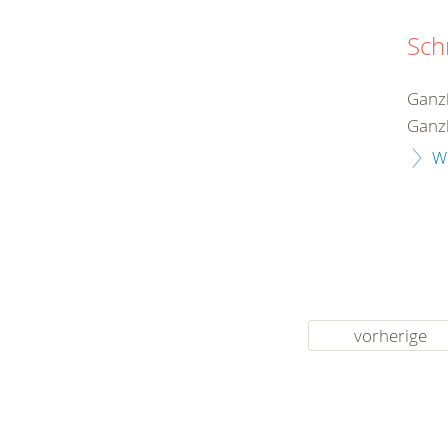
Sch
Ganzh
Ganzh
W
vorherige