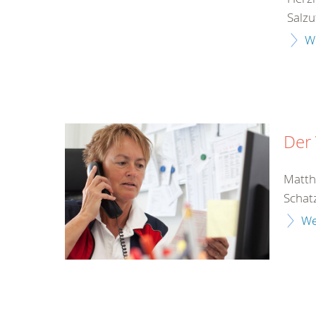
Salzu
W
Der
Matth
Schat
We