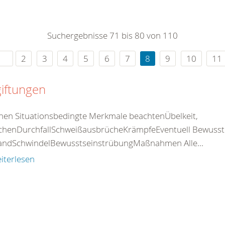
0
365
0
r Sie
Suchergebnisse 71 bis 80 von 110
rei
ie Uhr
2
3
4
5
6
7
8
9
10
11
iftungen
nen Situationsbedingte Merkmale beachtenÜbelkeit,
chenDurchfallSchweißausbrücheKrämpfeEventuell Bewusstlos
standSchwindelBewusstseinstrübungMaßnahmen Alle...
iterlesen