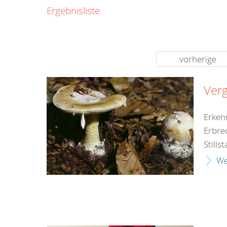
0800
Ergebnisliste
00
Infos fü
kostenf
rund um d
vorherige
Verg
Erken
Erbre
Still
We