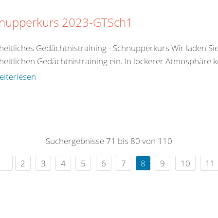
nupperkurs 2023-GTSch1
eitliches Gedächtnistraining - Schnupperkurs Wir laden S
eitlichen Gedächtnistraining ein. In lockerer Atmosphäre k
eiterlesen
Suchergebnisse 71 bis 80 von 110
2
3
4
5
6
7
8
9
10
11