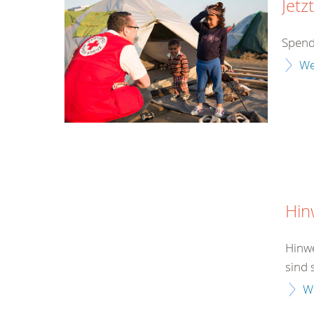
Jetz
Spend
We
Hin
Hinwe
sind 
W